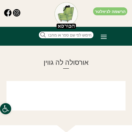
הרשמה לניוזלטר
אורסולה לה גווין
פתח סרגל