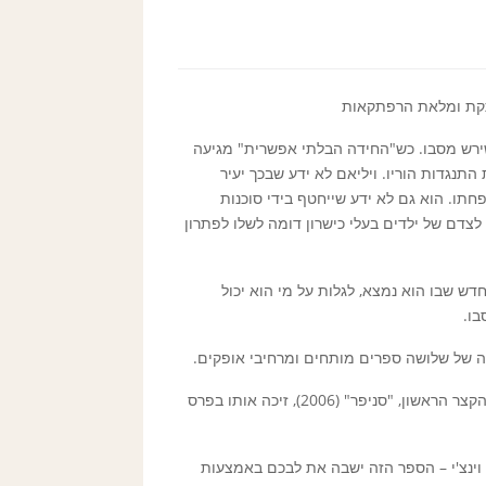
רתקת ומלאת הרפתקאות
דות – כישרון שירש מסבו. כש"החידה הבלתי אפשרית" מגיעה
התנגדות הוריו. ויליאם לא ידע שבכך יעיר
תו. הוא גם לא ידע שייחטף בידי סוכנות
צדם של ילדים בעלי כישרון דומה לשלו לפתרון
דש שבו הוא נמצא, לגלות על מי הוא יכול
בו.
ה של שלושה ספרים מותחים ומרחיבי אופקים.
בובי פירס הוא במאי סרטים, סופר ומאייר נורבגי. סרטו הקצר הראשון, "סניפר" (2006), זיכה אותו בפרס
וינצ'י – הספר הזה ישבה את לבכם באמצעות