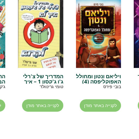
ויליאם ונטון ומחולל
המדריך של צ'רלי
הה
האפוקליפסה (4)
ג'ו ג'קסון 1 – איך
הב
לא לקרוא
של
בובי פירס
טומי גרינוולד
ג'ק
בז
לקנייה באתר מודן
לקנייה באתר מודן
ל