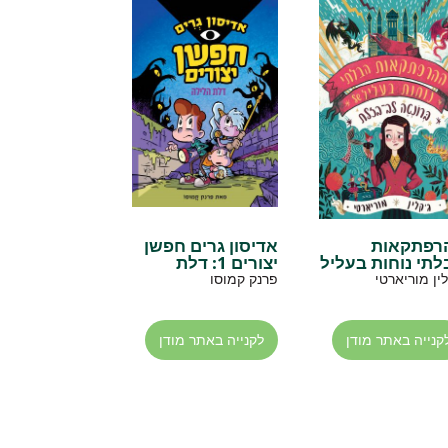
רפתקאות
אדיסון גרים חפשן
לתי נוחות בעליל
יצורים 1: דלת
 ברונטה לב
הלילה
לין מוריארטי
פרנק קמוסו
לת
קנייה באתר מודן
לקנייה באתר מודן