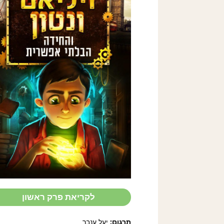
WILLIAM
WENTON
1:Luridium
styven
Bobbie Peers
לקריאת פרק ראשון
תרגום:
יעל ענבר