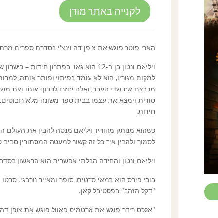
לקנייה באתר מודן
הארי פוטר פוגש את צופן דה וינצ'י בסדרת ספרים מ
ויליאם ונטון בן ה-12 הוא גאון בפתרון חי
למקום מגוריו, הוא לא עומד בפיתוי ופותר אותה, למרות 
מרבצם את שדי העבר, ואלה יחזרו לרדוף אותו ואת משפח
סודית וימצא את עצמו בבית ספר משונה מלא רובוטים, ל
חידות.
כשהוא מנותק מהוריו, ויליאם מנסה להבין את העולם הח
לסמוך ולהבין איך כל זה קשור למעטה המסתורין סביב ס
ויליאם ונטון והחידה הבלתי אפשרית הוא הראשון בסדר
"דקל הזהב" בפסטיבל קאן.
"אלכס רידר פוגש את ארטמיס פאוול פוגש את צופן דה 