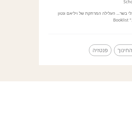
לי בשר… העלילה המרתקת של ויליאם ונטון
B
חינוך
פנטזיה