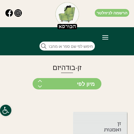
הרשמה לניוזלטר
זן-בודהיזם
פתח סרגל