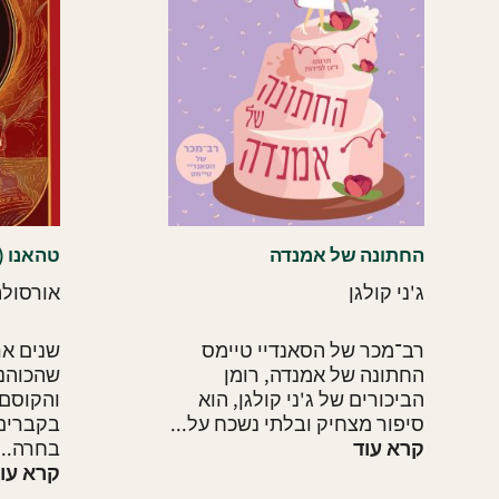
החתונה של אמנדה
טהאנו (4)
ג'ני קולגן
אורסולה 
רב־מכר של הסאנדיי טיימס
שנים אר
החתונה של אמנדה, רומן
שהכוהנת
הביכורים של ג'ני קולגן, הוא
והקוסם 
סיפור מצחיק ובלתי נשכח על...
בקברים 
קרא עוד
בחרה...
קרא עו