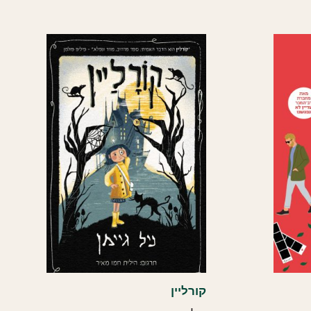
העדכני
ביותר
קורליין