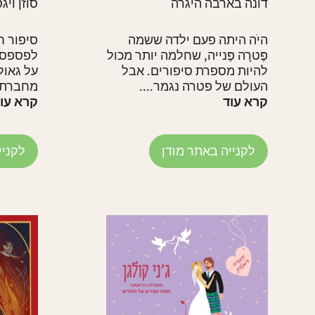
דונה בארבה היגרה
סוזן ויג
היֹה היתה פעם ילדה ששמה
סיפור ח
פֶּטרָה פֶּנייה, שחלמה יותר מכול
לפספס ע
להיות מספרת סיפורים. אבל
על גאול
העולם של פטרה נגמר....
מחברת ר
קרא עוד
קרא עו
לקנייה באתר מודן
לקניי