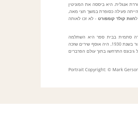
1) הייתה סופרת, עיתונאית ומשוררת אנגלית. היא ביססה את המוניטין
י שהייתה פעילה כסופרת במשך חצי מאה,
חוות קולד קומפורט
- לא זכו לאותה
ריירה סתמית בבית ספר היא השתלמה
כעיתונאית, ועבדה ככתבת ומבקרת, בעיקר עבור האיבנינג סטנדרט. ספרה הראשון, שיצא לאור בשנת 1930, היה אוסף שירים שזכה
ל גיבונס התרחשו בתוך עולם הפרברים
Portrait Copyright: © Mark Gerson