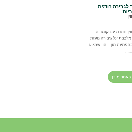
 לגבירה רודפת
יות
ין
וין חוזרת עם קומדיה
מלבבת על גיבורה נועזת
הפתעה הון – הון שמגיע
...
 באתר מודן