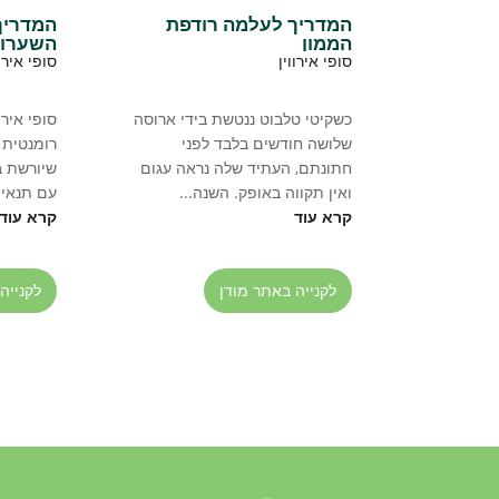
המדריך לעלמה רודפת
המדריך
הממון
השערור
סופי אירווין
סופי אירוו
כשקיטי טלבוט ננטשת בידי ארוסה
סופי אירו
שלושה חודשים בלבד לפני
רומנטית 
חתונתם, העתיד שלה נראה עגום
שיורשת ב
ואין תקווה באופק. השנה...
עם תנאי...
קרא עוד
קרא עוד
לקנייה באתר מודן
לקנייה