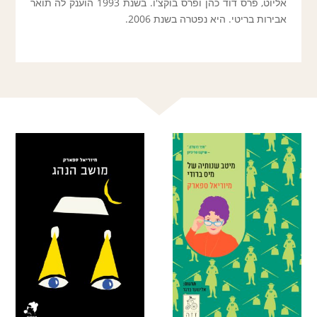
אליוט, פרס דוד כהן ופרס בוקצ'ו. בשנת 1993 הוענק לה תואר
אבירות בריטי. היא נפטרה בשנת 2006.