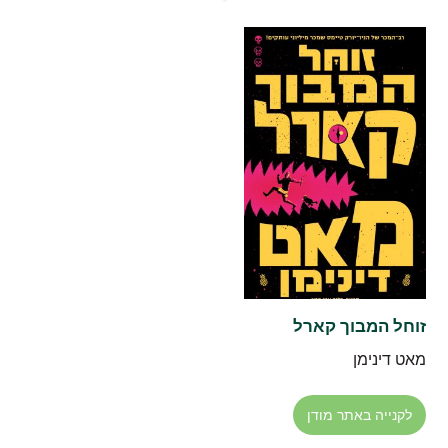
זוחל המבוך קארל
מאט דינימן
לקנייה באתר מודן