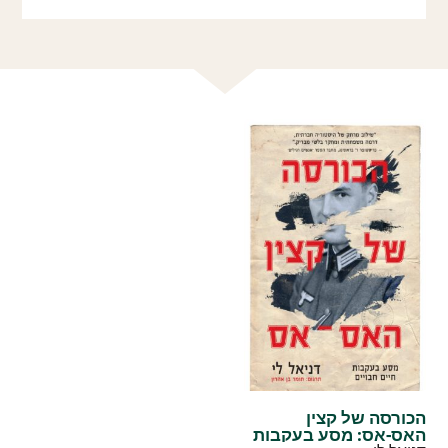
הכורסה של קצין
האס-אס: מסע בעקבות