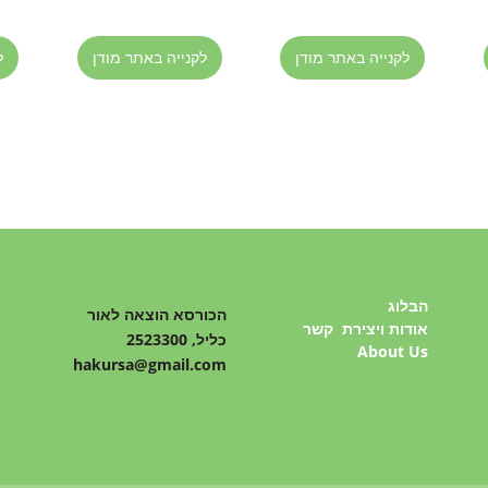
לקנייה באתר מודן
לקנייה באתר מודן
ל
הבלוג
הכורסא הוצאה לאור
אודות ויצירת קשר
כליל, 2523300
About Us
hakursa@gmail.com