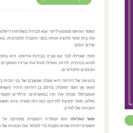
כשסר הוראס סטנטון-לייסי יוצא לברזיל בשליחות דיפלו
את בתו סופי ולהציג אותה בפני החברה הלונדונית. ב
שידוך הולם.
סופי, שגדלה לבד עם אביה בבירות אירופה, היא בחור
לנהוג בכרכרה, לירות, ואפילו לנהל את ענייניו העסקיים
הגינונים הלונדוניים.
בהגיעה אל דודתה היא מגלה שמצבם של בני הבית בכ
תואר אך חסר תועלת; צ'רלס, בן דודתה היהיר והשת
אומברסלי מכלה את ימיו במועדונים; והילדים הקטנ
מזלם, סופי פורצת לחייהם כמו רוח סערה והיא תש
הגבוהה של לונדון.
סופי הגדולה
הוא קומדיה רומנטית מצחיקה עד 
השערורייתיות שהיא נוקטת כדי לפתור את הבעיות של כ