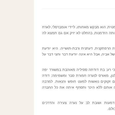
מטית, הוא מבקש מאחותו, ליידי אומברסלי, לארח
אותה הזדמנות, בהחלט לא יזיק אם גם תמצא לה
ה הרפתקנית, דעתנית ורבת-תושייה. היא יודעת
 של אביה, אבל היא אינה יודעת דבר וחצי דבר על
י רע: בת דודתה ססיליה מאוהבת במשורר יפה
לטן, מאורס לנערה חמורת סבר ומשמימה; דודה
ים זקוקים נואשות למעט חופש והנאות. למרבה
נה אותם ללא היכר ותסחף איתה את כל החברה
דמעות ושובת לב על נערה צעירה והדרכים
ולם.