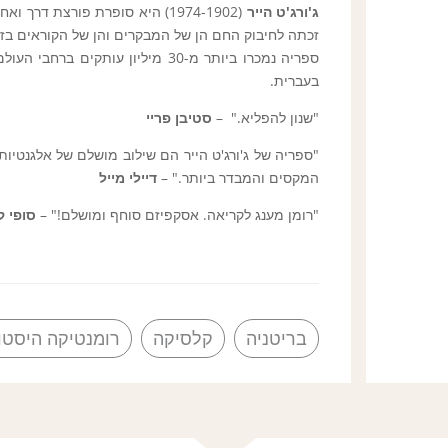
ג'ורג'ט הייר
(1974-1902) היא סופרת פורצת 
זכתה לחיבוק החם הן של המבקרים והן של הקוראים בזכ
ספריה נמכרו ביותר מ-30 מיליון עותקים ברחבי העולם, ו
בעברית.
"שנון להפליא." –
סטיבן פריי
"ספריה של ג'ורג'ט הייר הם שילוב מושלם של אלגנטיות, ש
המקסים והמבדר ביותר." –
דיילי מייל
"רומן מענג לקריאה. אסקפיזם סוחף ומושלם!" –
סופי ק
בריטניה
קלסיקה
רומנטיקה היסטו