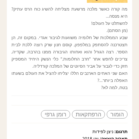
מה קורה כאשר מלכה מרשעת מצליחה להשיג כוח הרס עתיק?
היא מנסה…
להשתלט על העולם!
(מן הסתם).
שבע הממלכות של חלומיה משוועות לגיבור אגדי. במקום זה, הן
תצטרכנה להסתפק במלפפון, קוסם חנון שרק רוצה ללכת לבית
הספר. רצה הגורל והוא ואחותו הגיבורה ממנו בהרבה, שקדיה,
צריכים לחפש אחר "חרב החלומות," כלי הנשק היחיד המספיק
חזק כדי לגבור על אביר הסיוטים של המלכה קורדליה.
האם שני האחים הארנבים הללו יצליחו להציל את העולם בשעתו
האפלה ביותר…?
בטח, למה לא?
הומור
הרפתקאות
רומן גרפי
תרגום:
ניצן לפידות
תאריך הוצאה:
יוני 2018