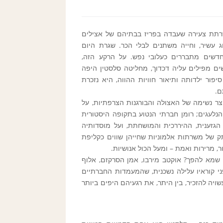
רתת צעירה שעבדה בפריז בבתיהם של אצילים
וג עשיר, וחייה משתנים לבלי הכר. שגרת היום
 החדשים מתבררים כעלובי נפש. על הרקע הזה,
ים מפילים עליה דכדוך, מחליטה סלסטין היפה
יפור ילדותה ותיאור חוויות ההווה, היא נזכרת
ם.
צר נשימה של האצולה והבורגנות הצרפתיות, על
הנלעגים; רומן חברתי הנטוע בתקופה היסטורית
גזענית, ההיררכית והמושחתת, ועל מוסדותיה
תק של משרתות אלמוניות שחייהן שווים כקליפת
, מרירות ואמת – ומעל הכול אנושיות.
שמא להפך? אוקטב מירבו, אמן הסרקזם, אלוף
י קוראיו עלילה נשכנית, שהמעמדות החברתיים
ה להזכיר, בין היתר, את רגעיהם היפים ביותר