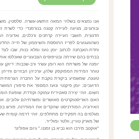
אנו נמצאים בשלהי המאה התשע-עשרה. סלסטין, מש
ובורגנים, מגיעה לעיירה קטנה בנורמנדי כדי לשרת ז
חדגונית, תושבי העיירה קרתנים ורכלנים, ואדוניה
כשהגעגועים לפריז התוססת והשיממון של חייה החדש
וחדת-האבחנה לכתוב יומן נועז ומלא כנות, שבו לצד ס
בבתים בהם שירתה ובטיפוסים הצבעוניים שאכלסו אות
יומנה של משרתת הוא רומן עשיר ורב-שכבות: דיוקן עו
טוהר המידות המפוקפק שלהן, ערכיהן הבזויים וחייהן 
טעונה, שמשמיע ביקורת נוקבת על החברה הצרפתית ה
הדועכים; יומן פיקנטי ונועז המספר את סיפורן המוש
השום. זוהי יצירה סאטירית עמוקה וקודרת, שופעת הומור
האם האריסטוקרטים מאושרים ומשרתיהם עלובים, או 
האירוניה, המודרניסט שהקדים את המודרנה, פורש בפנ
מגלמים בה תפקידים מתחלפים. זוהי דרמה קומית שעשוי
של מארק טוויין, וולטר ומולייר.
"אוקטב מירבו הוא נביא בן זמננו." גיום אפולינר