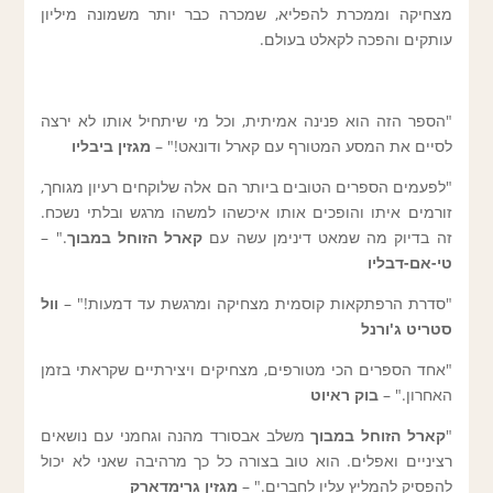
מצחיקה וממכרת להפליא, שמכרה כבר יותר משמונה מיליון
עותקים והפכה לקאלט בעולם.
"הספר הזה הוא פנינה אמיתית, וכל מי שיתחיל אותו לא ירצה
לסיים את המסע המטורף עם קארל ודונאט!" –
מגזין
ביבליו
"לפעמים הספרים הטובים ביותר הם אלה שלוקחים רעיון מגוחך,
זורמים איתו והופכים אותו איכשהו למשהו מרגש ובלתי נשכח.
זה בדיוק מה שמאט דינימן עשה עם
קארל הזוחל במבוך
." –
טי-אם-דבליו
"סדרת הרפתקאות קוסמית מצחיקה ומרגשת עד דמעות!" –
וול
סטריט ג'ורנל
"אחד הספרים הכי מטורפים, מצחיקים ויצירתיים שקראתי בזמן
האחרון." –
בוק ראיוט
"
קארל הזוחל במבוך
משלב אבסורד מהנה וגחמני עם נושאים
רציניים ואפלים. הוא טוב בצורה כל כך מרהיבה שאני לא יכול
להפסיק להמליץ עליו לחברים." –
מגזין גרימדארק