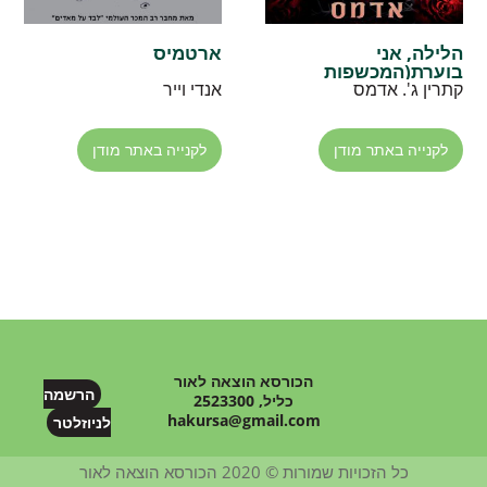
הלילה, אני
ארטמיס
בוערת(המכשפות
מהאלסטט 1)
קתרין ג'. אדמס
אנדי וייר
לקנייה באתר מודן
לקנייה באתר מודן
הכורסא הוצאה לאור
הרשמה
כליל, 2523300
hakursa@gmail.com
לניוזלטר
כל הזכויות שמורות © 2020 הכורסא הוצאה לאור