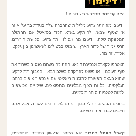
האפוקליפסה תתרחש בשידור חי!
יודעים מה יותר גרוע מלגלות שהחברה שלך בוגדת בך על איזה
אי שטוף שמש? להיתקע בשיא הקור בסיאטל עם החתולה
המפונקת שלה. יודעים מה אפילו יותר גרוע? פלישת חייזרים,
הרס גמור של כדור הארץ ושימוש בניצולים לשעשועון בין־גלקטי
אכזרי. זה מה.
הצטרפו לקארל ולנסיכה דונאט החתולה כשהם מנסים לשרוד את
סוף העולם – או פשוט להתקדם לשלב הבא – במבוך תת־קרקעי
שהוא בעצם תפאורה לתוכנית ריאליטי עם אינספור צופים ברחבי
הגלקסיה. וכל זה רצוף גובלינים מתפוצצים, שיקויים מכושפים
ולמות קטלניות סוחרות סמים.
ברוכים הבאים, זוחלי מבוך. אתם לא חייבים לשרוד, אבל אתם
חייבים לבדר את הצופים.
קארל הזוחל במבוך
הוא הספר הראשון בסדרה פופולרית,