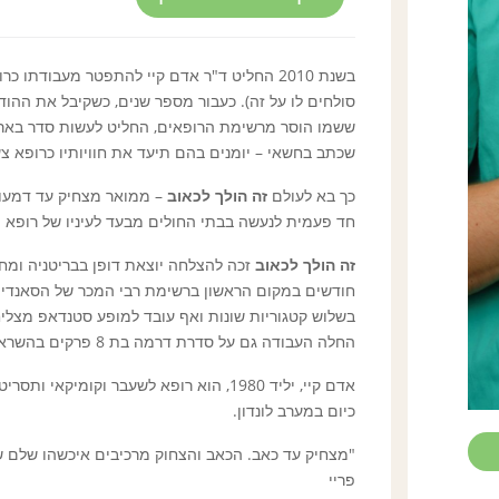
בשנת 2010 החליט ד"ר אדם קיי להתפטר מעבודת
סולחים לו על זה). כעבור מספר שנים, כשקיבל את הה
ששמו הוסר מרשימת הרופאים, החליט לעשות סדר באר
שכתב בחשאי – יומנים בהם תיעד את חוויותיו כרופא צע
כך בא לעולם
זה הולך לכאוב
– ממואר מצחיק עד דמעות
חד פעמית לנעשה בבתי החולים מבעד לעיניו של רופא
זה הולך לכאוב
חודשים במקום הראשון ברשימת רבי המכר של הסאנדיי 
בשלוש קטגוריות שונות ואף עובד למופע סטנדאפ מצלי
החלה העבודה גם על סדרת דרמה בת 8 פרקים בהשראת הספר, שתופק על-ידי הבי.בי.סי.
אדם קיי, יליד 1980, הוא רופא לשעבר וקומיק
כיום במערב לונדון.
"מצחיק עד כאב. הכאב והצחוק מרכיבים איכשהו שלם שה
פריי