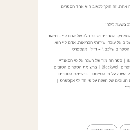
ה אחת. זה הולך לכאוב הוא אחד הספרים
ב בשעת לילה"
צחיק, המחריד ושובר הלב של אדם קיי – תיאור
ים על עובדי שירותי הבריאות. אדם קיי הוא
 הספרים שלכם." – דיילי אקספרס
ספר השנה על פי מגזין אסקווייר | ספר השנה של iBooks | ספר ההומור של השנה על פי הסאנדיי
טיימס | ספר הביכורים של השנה על פי רשת חנויות הספרים Blackwell | ברשימת הספרים הטובים
ל השנה על פי הטיימס | ברשימת הספרים
Spec | ברשימת הספרים הטובים של השנה על פי הדיילי אקספרס |
יי