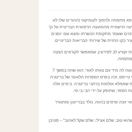
ו כרופא מתמחה ולהפוך לקומיקאי (ההורים שלו לא
ודעה הרשמית מהמועצה הרפואית הבריטית על כך
גזים ששמר מתקופת הכשרתו ומצא שם יומנים
יר בקו החזית של שירותי הבריאות הבריטיים.
 וקורע לב לסירוגין, שמאפשר לקוראים הצצה
 מתמחה.
זכה להצלחה יוצאת דופן בבריטניה ומחוצה לה מיד עם צאתו לאור: הוא שהה במשך 7
טיימס, זכה בפרס הספרות הלאומי של בריטניה
ח שממלא אולמות ברחבי בריטניה. בימים אלה
אי ותסריטאי זוכה פרסים בהווה. נולד בברייטון ומתגורר
וא טוב, שלם אצילי, שלם שקל לאהוב" – סטיבן