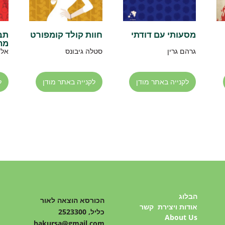
מסעותי עם דודתי
חוות קולד קומפורט
תב
מה
גרהם גרין
סטלה גיבונס
אלי
לקנייה באתר מודן
לקנייה באתר מודן
ל
הבלוג
הכורסא הוצאה לאור
אודות ויצירת קשר
כליל, 2523300
About Us
hakursa@gmail.com