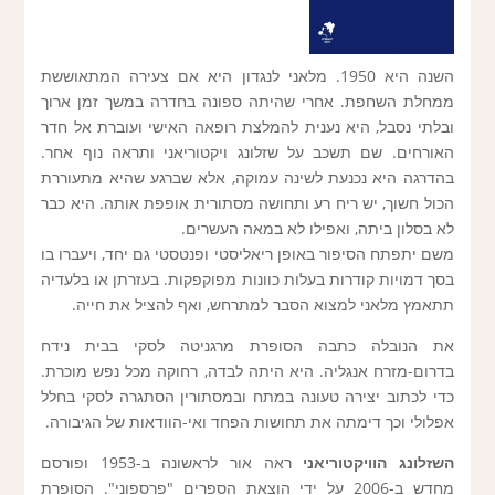
השנה היא 1950. מלאני לנגדון היא אם צעירה המתאוששת
ממחלת השחפת. אחרי שהיתה ספונה בחדרה במשך זמן ארוך
ובלתי נסבל, היא נענית להמלצת רופאה האישי ועוברת אל חדר
האורחים. שם תשכב על שזלונג ויקטוריאני ותראה נוף אחר.
בהדרגה היא נכנעת לשינה עמוקה, אלא שברגע שהיא מתעוררת
הכול חשוך, יש ריח רע ותחושה מסתורית אופפת אותה. היא כבר
לא בסלון ביתה, ואפילו לא במאה העשרים.
משם יתפתח הסיפור באופן ריאליסטי ופנטסטי גם יחד, ויעברו בו
בסך דמויות קודרות בעלות כוונות מפוקפקות. בעזרתן או בלעדיה
תתאמץ מלאני למצוא הסבר למתרחש, ואף להציל את חייה.
את הנובלה כתבה הסופרת מרגניטה לסקי בבית נידח
בדרום-מזרח אנגליה. היא היתה לבדה, רחוקה מכל נפש מוכרת.
כדי לכתוב יצירה טעונה במתח ובמסתורין הסתגרה לסקי בחלל
אפלולי וכך דימתה את תחושות הפחד ואי-הוודאות של הגיבורה.
השזלונג הוויקטוריאני
ראה אור לראשונה ב-1953 ופורסם
מחדש ב-2006 על ידי הוצאת הספרים "פרספוני". הסופרת