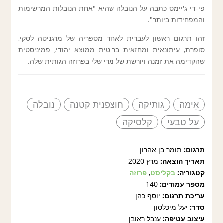
פי-די ג'יימס כתבה על הנובלה שהיא "אחת הנובלות המרשימות
והמפחידות ביותר".
זהו תרגום ראשון לעברית לאחד מספריה של מרגניטה לסקי,
סופרת, עיתונאית ומחזאית בריטית ממוצא יהודי, פמיניסטית
שהקדימה את זמנה ויורשת של מרי שלי בפרוזה הגותית שלה.
אֵימה
גותיקה
חוצפנית קטנה
נובלה
על טבעי
קלסיקה
תרגום:
תומר בן אהרון
תאריך הוצאה:
מרץ 2020
קטגוריה:
בקליסט
,
פרוזה
מספר עמודים:
140
עריכת תרגום:
יוסף כהן
סדר:
יעל מיכלסון
עיצוב עטיפה:
ענבל ראובן