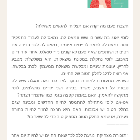
חשבת פעם מה יקרה אם תצליחי להגשים משאלה?
לוסי יאנג בת עשרים ושש ונמאס לה. נמאס לה לעבוד בתפקיד
זוטר, נמאס לה לצאת לדייטים איומים, נמאס לה לגור בדירה עם
רטיבות ושותפים שאף פעם לא קונים נייר טואלט. אחרי עוד דייט
מאכזב, לוסי נתקלת במכונת משאלות. היא משלשלת מטבע
לחריץ, עוצמת עיניים ומבקשת משאלה ממעמקי לבה: בבקשה,
אני רוצה לדלג לחלק הטוב של החיים.
כשהיא מתעוררת למחרת בבוקר לצד גבר נאה ומגלה שיש לה
טבעת על האצבע, משרה בכירה ושני ילדים מושלמים, לוסי
מתקשה להאמין. האם באמת קפצה בזמן כמו שתמיד רצתה?
אט-אט לוסי מתחילה להתמסר לחייה החדשים ומבינה שגם
בחלק הטוב יש אכזבות. האם היא תרצה לחזור להיות בחורה
צעירה, או שמא החלק הטוב מספיק טוב כדי להישאר בו?
—————
"תזכורת מצחיקה ונוגעת ללב לכך שאת החיים יש לחיות יום אחר