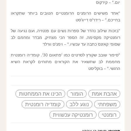
יום." – קירקוס
"אחד משישים הרומנים הרומנטיים הטובים ביותר שתקראו
בחייכם." – רידר'ס דייג'סט
"בזכות שילוב נהדר של ספרות נשים עם פנטזיה, ועם נגיעה של
רומנטיקה מקסימה, זה הספר הכי מצחיק, מבדר ומחמם לב
שסופי קאזנס כתבה עד עכשיו." – וימנ'ס וורלד
"סיפור שובב שקורץ לסרטים כמו 'פתאום 30'. קומדיה רומנטית
מחממת לב שתשאיר את הקוראים מתוחים לקראת השיא
הרגשי." – בוקליסט
אהבת אמת
הומור
הכינו את הממחטות
משפחתי
נוגע ללב
קומדיה רומנטית
רומנטי
רומנטיקה עכשווית
תרגום:
תומר בן אהרון