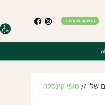
הרשמה לניוזלטר
פתח סרג
A
 שלי //
סופי קינסלה