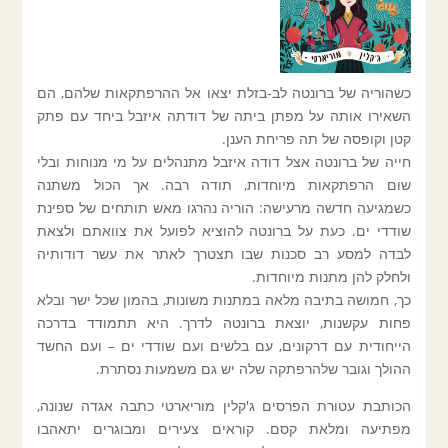
כשהוריה של ברונטה לב-בזלת יצאו אל ההרפתקאות שלהם, הם
השאירו אותה על מפתן ביתה של דודתה איזבל ביחד עם פתק
קטן וקופסה של תה פריחת הענן.
חייה של ברונטה אצל דודה איזבל מתנהלים על מי מנוחות ובלי
שום הרפתקאות מיוחדות, תודה רבה. אך הכול משתנה
כשמגיעה חדשה מרעישה: הוריה נהרגו מאש תותחים של ספינת
שודדי ים. כעת על ברונטה להוציא לפועל את צוואתם ולצאת
לבדה למסע רב סכנות שבו תצטרך לאתר את עשר דודותיה
ולחלק להן מתנות מיוחדות.
כך, חמושה בתיבה מלאה במתנות משונות, בהמון שכל ישר ובלא
פחות עקשנות, יוצאת ברונטה לדרך. היא תתמודד בדרכה
הייחודית עם דרקונים, עם בלשים ועם שודדי ים – ועם החשד
ההולך וגובר שלהרפתקה שלה יש גם משמעות נסתרת.
הכותבת עטורת הפרסים ג'קלין מוריארטי כתבה אגדה שנונה,
מפתיעה ומלאת קסם. קוראים צעירים ומבוגרים יתאהבו