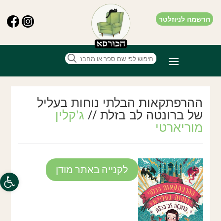
הרשמה לניוזלטר
ההרפתקאות הבלתי נוחות בעליל
של ברונטה לב בזלת //
ג'קלין
מוריארטי
לקנייה באתר מודן
פתח סרגל
THE EXTREMELY
INCONVENIENT
ADVENTURES OF
BRONTE
METTLESTONE
Jaclyn Moriarty