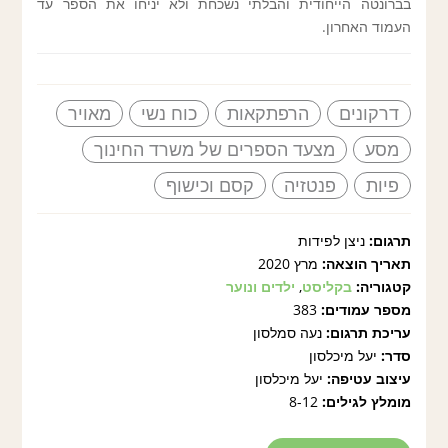
בברונטה הייחודית והבלתי נשכחת ולא יניחו את הספר עד
העמוד האחרון.
דרקונים
הרפתקאות
כוח נשי
מאויר
מסע
מצעד הספרים של משרד החינוך
פיות
פנטזיה
קסם וכישוף
תרגום:
ניצן לפידות
תאריך הוצאה:
מרץ 2020
קטגוריה:
בקליסט
,
ילדים ונוער
מספר עמודים:
383
עריכת תרגום:
נעה סמלסון
סדר:
יעל מיכלסון
עיצוב עטיפה:
יעל מיכלסון
מומלץ לגילים:
8-12