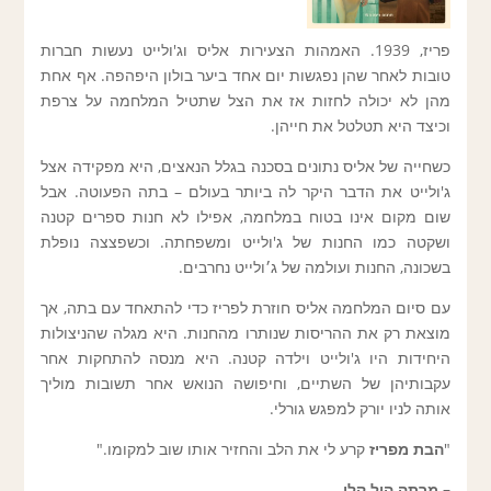
פריז, 1939. האמהות הצעירות אליס וג'ולייט נעשות חברות
טובות לאחר שהן נפגשות יום אחד ביער בולון היפהפה. אף אחת
מהן לא יכולה לחזות אז את הצל שתטיל המלחמה על צרפת
וכיצד היא תטלטל את חייהן.
כשחייה של אליס נתונים בסכנה בגלל הנאצים, היא מפקידה אצל
ג'ולייט את הדבר היקר לה ביותר בעולם – בתה הפעוטה. אבל
שום מקום אינו בטוח במלחמה, אפילו לא חנות ספרים קטנה
ושקטה כמו החנות של ג'ולייט ומשפחתה. וכשפצצה נופלת
בשכונה, החנות ועולמה של ג׳ולייט נחרבים.
עם סיום המלחמה אליס חוזרת לפריז כדי להתאחד עם בתה, אך
מוצאת רק את ההריסות שנותרו מהחנות. היא מגלה שהניצולות
היחידות היו ג'ולייט וילדה קטנה. היא מנסה להתחקות אחר
עקבותיהן של השתיים, וחיפושה הנואש אחר תשובות מוליך
אותה לניו יורק למפגש גורלי.
"
הבת מפריז
קרע לי את הלב והחזיר אותו שוב למקומו."
– מרתה הול קלי