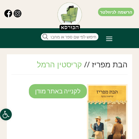
הרשמה לניוזלטר
הבת מפריז //
קריסטין הרמל
לקנייה באתר מודן
THE PARIS
DAUGHTER
Kristin Harmel
פתח סרגל