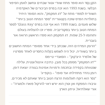
הוֹקַן נֶסֶר הוא סופר מתח שוודי עטור שבחים ונחשב לאמן הסיפור
הבלשי. בשנת 1993 הוא זכה בפרס הביכורים של האקדמיה
השוודית לספרי מתח על "דג חמקמק", והוא הסופר היחיד
בתולדות הפרס שזכה בקטגוריית "ספר המתח הטוב ביותר"
שלוש פעמים. בשנת 1999 הוא אף זכה בפרס 'Glass Key' לספר
המתח הטוב ביותר בסקנדינביה. ספריו זכו להצלחה בעולם
ותורגמו ל-25 שפות. דג חמקמק הוא ספרו הראשון הרואה אור
בעברית.
"הרומן המדהים הזה, שנכתב בידי אחד מסופרי המתח החשובים
ביותר בשוודיה, יכול היה לשמש בקלות כתסריט לאחד מסרטיו
של אלפרד היצ'קוק" – הסאנדיי טיימס
""דג חמקמק" מספק בכל מובן. כתיבה אינטליגנטית, עלילה
שנטוותה בקפידה ובחכמה ודמויות אמינות בצורה יוצאת דופן.
רומן נהדר מתחילתו ועד סופו" – בוקפייג'
"נסר הוא רוקח תעלומות הרצח הטוב ביותר שאתם לא מכירים,
וגיבורו המפקח ואן וטרן הוא יורש ראוי להרקול פוארו ולמגרה" –
אורי שאלתיאל, עיתון הארץ