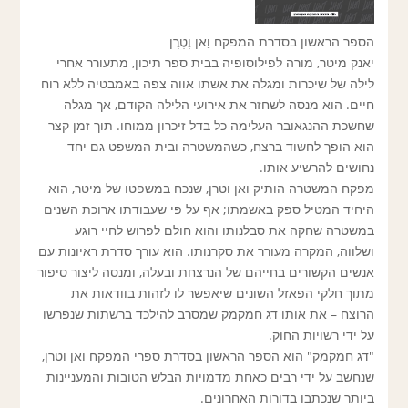
הספר הראשון בסדרת המפקח וַאן וֶטֶרֶן
יאנק מיטר, מורה לפילוסופיה בבית ספר תיכון, מתעורר אחרי
לילה של שיכרות ומגלה את אשתו אווה צפה באמבטיה ללא רוח
חיים. הוא מנסה לשחזר את אירועי הלילה הקודם, אך מגלה
שחשכת ההנגאובר העלימה כל בדל זיכרון ממוחו. תוך זמן קצר
הוא הופך לחשוד ברצח, כשהמשטרה ובית המשפט גם יחד
נחושים להרשיע אותו.
מפקח המשטרה הותיק ואן וטרן, שנכח במשפטו של מיטר, הוא
היחיד המטיל ספק באשמתו; אף על פי שעבודתו ארוכת השנים
במשטרה שחקה את סבלנותו והוא חולם לפרוש לחיי רוגע
ושלווה, המקרה מעורר את סקרנותו. הוא עורך סדרת ראיונות עם
אנשים הקשורים בחייהם של הנרצחת ובעלה, ומנסה ליצור סיפור
מתוך חלקי הפאזל השונים שיאפשר לו לזהות בוודאות את
הרוצח – את אותו דג חמקמק שמסרב להילכד ברשתות שנפרשו
על ידי רשויות החוק.
"דג חמקמק" הוא הספר הראשון בסדרת ספרי המפקח ואן וטרן,
שנחשב על ידי רבים כאחת מדמויות הבלש הטובות והמעניינות
ביותר שנכתבו בדורות האחרונים.