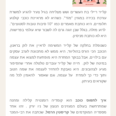
קלייר ריילי בת העשרים ושש מצליחה בגיל צעיר להגיע למשרת
עורכת בכירה במגזין "מוֹד". כשהיא לא מראיינת כוכבי קולנוע
חלומיים, היא כותבת מאמרים כמו "10 סיבות טובות לסטוצים".
לרוע מזלה, בגלל שבן זוגה גרם לה לשבור שיא עולמי בפרישוּת,
היא לא כותבת מניסיון.
כשנופלת בחלקה של קלייר המשימה לראיין את לוק בראנון,
הכוכב הכי הורס בהוליווד, היא ממש לא מתכוונת לערב עסקים
עם בילויים, אבל בבוקר המחרת היא מופתעת למצוא את עצמה
במיטה של לוק. חייה של קלייר עוברים טלטלה אחרי שהסיפור
מגיע לצהובונים. היא נאבקת להחזיר לעצמה את שמה הטוב
ותוך כדי כך לומדת על עצמה, וגם שאסור להאמין לכל מה
שקוראים בעיתון.
איך לתפוס כוכב
הוא קומדיה רומנטית קלילה ומהנה
שמתרחשת בעולם המגזינים הנוצץ של ניו יורק . זהו אחד
מספריה המוקדמים של
קריסטין הרמל
, שכתבה את רבי-המכר