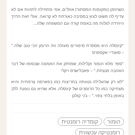
כשהזמן (ומקומות המסתור) אוזלים, אפי מתחילה לתהות אם לא
עדיף לה פשוט לצוץ במסיבה כאורחת לא קרואה. אולי זאת הדרך
היחידה לגלות מה באמת קורה עם המשפחה שלה…
"קינסלה היא מספרת סיפורים מעולה וזה הרומן הכי טוב שלה."
– סאנדיי אקספרס
"ספר מלא הומור וקלילות, שמחזק את האמונה שבסופו של דבר
האהבה מנצחת." – פאבלישרס ויקלי
"לא רק שהעלילה נטוותה בחריצות כמו בפארסה צרפתית והיא
מצחיקה כמו כל הרומנים של קינסלה, אלא שהיא גם נוגעת ללב
באופן בלתי צפוי." – ג'ני קולגן
הומור
קומדיה רומנטית
רומנטיקה עכשווית