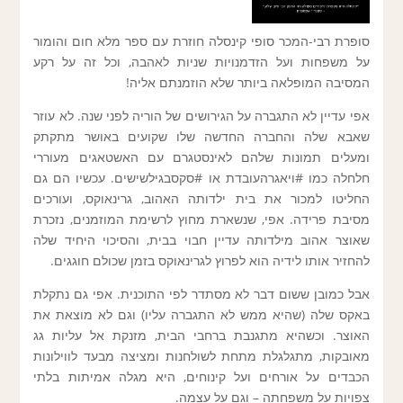
סופרת רבי-המכר סופי קינסלה חוזרת עם ספר מלא חום והומור
על משפחות ועל הזדמנויות שניות לאהבה, וכל זה על רקע
המסיבה המופלאה ביותר שלא הוזמנתם אליה!
אפי עדיין לא התגברה על הגירושים של הוריה לפני שנה. לא עוזר
שאבא שלה והחברה החדשה שלו שקועים באושר מתקתק
ומעלים תמונות שלהם לאינסטגרם עם האשטאגים מעוררי
חלחלה כמו #ויאגרהעובדת או #סקסבגילשישים. עכשיו הם גם
החליטו למכור את בית ילדותה האהוב, גרינאוקס, ועורכים
מסיבת פרידה. אפי, שנשארת מחוץ לרשימת המוזמנים, נזכרת
שאוצר אהוב מילדותה עדיין חבוי בבית, והסיכוי היחיד שלה
להחזיר אותו לידיה הוא לפרוץ לגרינאוקס בזמן שכולם חוגגים.
אבל כמובן ששום דבר לא מסתדר לפי התוכנית. אפי גם נתקלת
באקס שלה (שהיא ממש לא התגברה עליו) וגם לא מוצאת את
האוצר. וכשהיא מתגנבת ברחבי הבית, מזנקת אל עליות גג
מאובקות, מתגלגלת מתחת לשולחנות ומציצה מבעד לווילונות
הכבדים על אורחים ועל קינוחים, היא מגלה אמיתות בלתי
צפויות על משפחתה – וגם על עצמה.