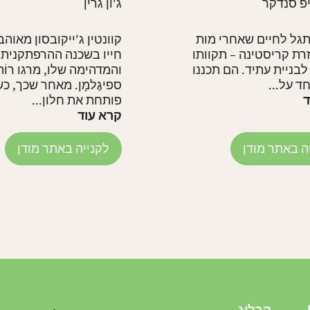
יפ סנדקר
ג'ון גרין
גל לחיים שאחרי מות
קוונטין ג'ייקובסון מאוהב
זרת קריסטינה – תקוותו
חייו בשכנה ההרפתקנית
לבניית עתיד. הם תכננו
והמדהימה שלו, מרגו רוֹת
ד על...
ספיגֶלמָן. מאחר שכך, כ
ד
פותחת את חלון...
קרא עוד
ה באתר מודן
לקנייה באתר מודן
הבלוג