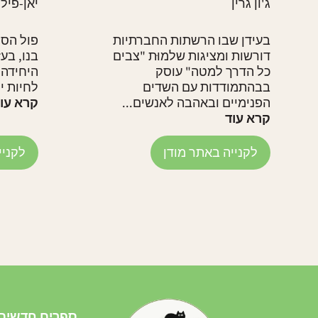
ג'ון גרין
יאן-פיל
בעידן שבו הרשתות החברתיות
פול הסת
דורשות ומציגות שלמוּת "צבים
בנו, בע
כל הדרך למטה" עוסק
היחידה 
בבהתמודדות עם השדים
לחיות יח
הפנימיים ובאהבה לאנשים...
קרא עו
קרא עוד
לקנייה באתר מודן
לקניי
ספרים חדשים