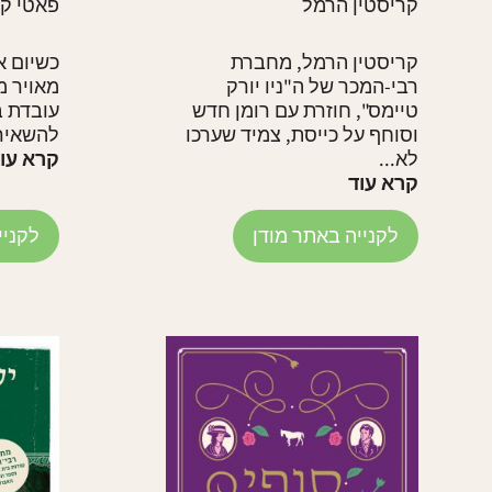
קריסטין הרמל
פאטי קל
קריסטין הרמל, מחברת
רבי-המכר של ה"ניו יורק
מאויר מ
טיימס", חוזרת עם רומן חדש
עובדת ב
וסוחף על כייסת, צמיד שערכו
להשאיר 
לא...
קרא עו
קרא עוד
לקנייה באתר מודן
לקניי