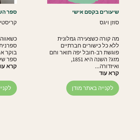
שיעורים בקסם אישי
ספר הש
סוזן ויגס
קריסטין
מה קורה כשצעירה גמלונית
כשאווה 
ללא כל כישורים חברתיים
ספרנית 
פוגשת רב-חובל יפה תואר וחם
בוקר אח
מזג? השנה היא 1851,
ספר שלא
ואיזדורה...
קרא עו
קרא עוד
לקנייה באתר מודן
לקניי