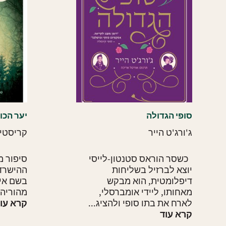
סופי הגדולה
יער הכו
ג'ורג'ט הייר
קריסטין
כשסר הוראס סטנטון-לייסי
סיפור מ
יוצא לברזיל בשליחות
ההישרדו
דיפלומטית, הוא מבקש
בשם אינ
מאחותו, ליידי אומברסלי,
מהוריה 
לארח את בתו סופי ולהציג...
קרא עו
קרא עוד