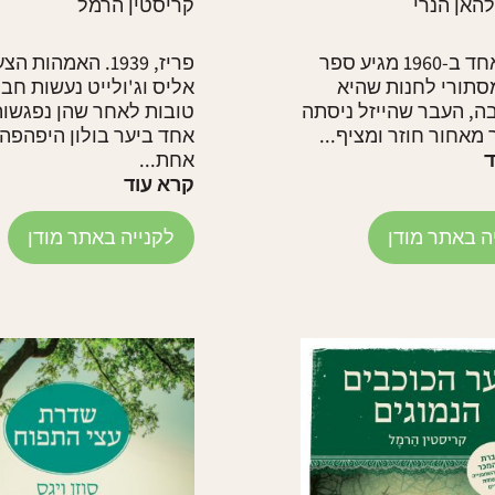
האן הנרי
קריסטין הרמל
כשיום אחד ב-1960 מגיע ספר
פריז, 1939. האמהות 
סתורי לחנות שהיא
אליס וג'ולייט נעשות חב
ה, העבר שהייזל ניסתה
טובות לאחר שהן נפגשות
מאחור חוזר ומציף...
אחד ביער בולון היפהפה.
ד
אחת...
קרא עוד
ה באתר מודן
לקנייה באתר מודן