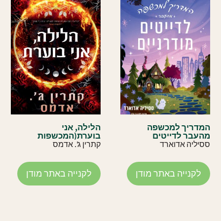
המדריך למכשפה
הלילה, אני
מהעבר לדייטים
בוערת(המכשפות
מודרניים
מהאלסטט 1)
ססיליה אדוארד
קתרין ג'. אדמס
לקנייה באתר מודן
לקנייה באתר מודן