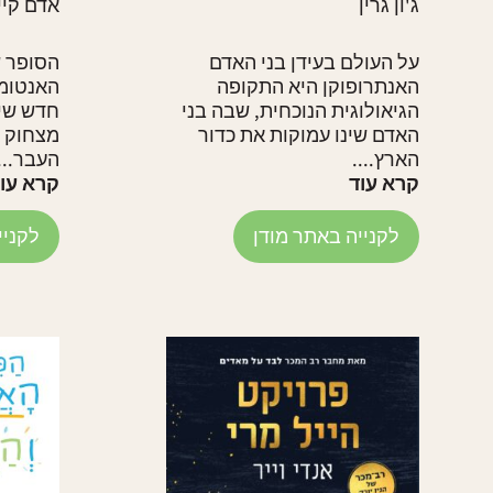
ג'ון גרין
אדם קיי
על העולם בעידן בני האדם
הסופר ש
האנתרופוקן היא התקופה
האנטומי
הגיאולוגית הנוכחית, שבה בני
חדש שיג
האדם שינו עמוקות את כדור
מצחוק א
הארץ....
העבר...
קרא עוד
קרא עו
לקנייה באתר מודן
לקניי