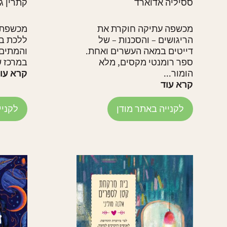
ססיליה אדוארד
קתרין ג
מכשפה עתיקה חוקרת את
מכשפת ק
הריגושים – והסכנות – של
ללכת בי
דייטים במאה העשרים ואחת.
והמתים
ספר רומנטי מקסים, מלא
במרכז ש
הומור...
קרא עו
קרא עוד
לקנייה באתר מודן
לקניי