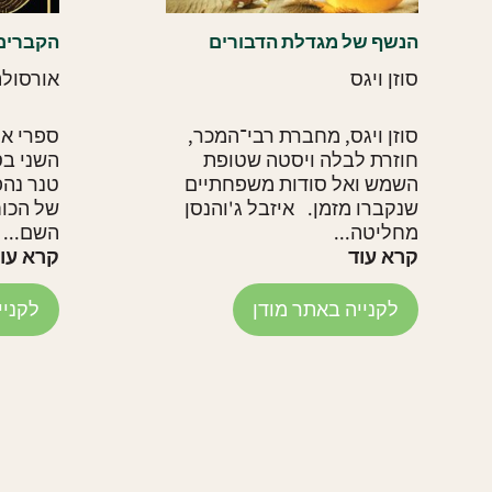
הנשף של מגדלת הדבורים
הקברים ש
סוזן ויגס
אורסולה 
סוזן ויגס, מחברת רבי־המכר,
חוזרת לבלה ויסטה שטופת
השני בס
השמש ואל סודות משפחתיים
טנר נהפ
שנקברו מזמן. איזבל ג'והנסן
של הכוח
מחליטה...
השם...
קרא עוד
קרא עו
לקנייה באתר מודן
לקניי