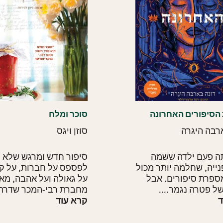
הסיפורים האחרונה
סוכר ומלח
רבה היגרה
סוזן ויגס
תה פעם ילדה ששמה
סיפור חדש ומרגש שלא 
פֶּנייה, שחלמה יותר מכול
לפספס על חברות, על קש
ספרת סיפורים. אבל
על גאולה ועל אהבה, מא
ל פטרה נגמר....
מחברת רבי-המכר שדרת ע
ד
קרא עוד