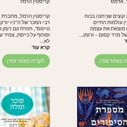
'. אדמס
קריסטין הרמל
וצים שניחנה בכוח
קריסטין הרמל, מחברת
ן עולמות החיים
רבי-המכר של ה"ניו יורק
 מוצאת את עצמה
טיימס", חוזרת עם רומן 
ל מרד קסום – ורומן...
וסוחף על כייסת, צמיד ש
ד
לא...
קרא עוד
ה באתר מודן
לקנייה באתר מודן