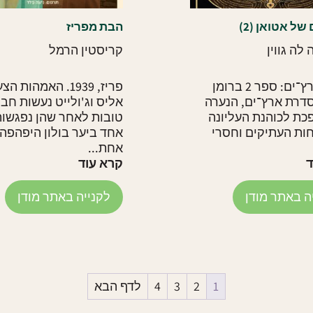
ל אטואן (2)
הבת מפריז
לה גווין
קריסטין הרמל
ספרי ארץ־ים: ספר 2 ברומן
פריז, 1939. האמהות 
דרת ארץ־ים, הנערה
אליס וג'ולייט נעשות חב
כת לכוהנת העליונה
טובות לאחר שהן נפגשות
ות העתיקים וחסרי
אחד ביער בולון היפהפה.
אחת...
ד
קרא עוד
ה באתר מודן
לקנייה באתר מודן
1
2
3
4
לדף הבא