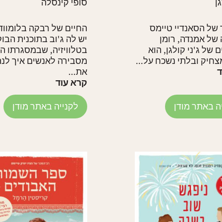
גן
סופי קינסלה
של הסאנדיי טיימס
החיים של רבקה בלומווד
של אמנדה, רומן
יש לה ג'וב בתוכנית הבו
 של ג'ני קולגן, הוא
בטלוויזיה, שבמסגרתו הי
צחיק ובלתי נשכח על...
מסבירה לאנשים איך לנ
ד
את...
קרא עוד
ה באתר מודן
לקנייה באתר מודן