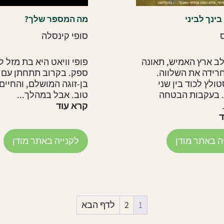
ינך לביני
מה המספר שלך?
ס
סופי קינסלה
ב ארץ האמיש, תאונה
פופי וויאט היא בת מזל ל
ידה את השלווה.
ספק. בקרוב תתחתן עם מ
טולץ לכוד בין שני
בן-זוגה המושלם, והחיים
. בעקבות הבטחה
טוב. אבל במהלך...
קרא עוד
ד
ה באתר מודן
לקנייה באתר מודן
1
2
לדף הבא