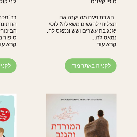
סופי קאזנס
ג'ני קול
חשבת פעם מה יקרה אם
רב־מכר 
תצליחי להגשים משאלה? לוסי
החתונה 
יאנג בת עשרים ושש ונמאס לה.
הביכורים
נמאס לה...
סיפור מ
קרא עוד
קרא עו
לקנייה באתר מודן
לקניי