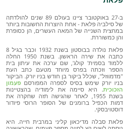
ב-27 באוקטובר ציינו בעולם 89 שנים להולדתה
של סילביה פלאת - אחת היוצרות החשובות ביותר
במחצית השנייה של המאה העשרים, הן כסופרת
והן כמשוררת.
פלאת נולדה בבוסטון בשנת 1932 וכבר בגיל 8
כתבה את שירה הראשון. בשנת 1950 החלה
ללמוד בסמית' קולג', שם ערכה את עיתון בית
הספר וזכתה בפרס מיוחד מטעם כתב העת
"מדמווזל", שכלל ביקור בן חודש בניו יורק. הביקור
בניו יורק שימש בסיס לספרה המפורסם
פעמון
הזכוכית
. היא סיימה את לימודיה בהצטיינות
בשנת 1955, לאחר שהגישה תזה שחקרה את
דמות הכפיל ברומנים של הסופר הרוסי פיודור
דוסטויבסקי.
פלאת סבלה מדיכאון קליני במרבית חייה. היא
ניסתה לשים קץ לחייה מספר פעמים, שהראשונה