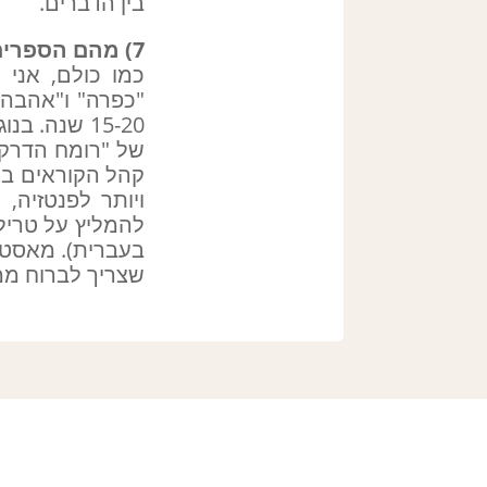
בין הדברים.
7) מהם הספרים האהובים עליך? ואיזה ספרים לא זכו למספיק הערכה לדעתך?
"כפרה" ו"אהבה 
15-20 שנה.
של "רומח הדרקו
קהל הקוראים בא
ויותר לפנטזיה,
בעברית). מאסטר
שצריך לברוח ממנ