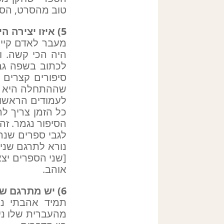
טוב מהסרט, הסרט
5) איזו יצירה היתה הכי קשה לתרגום עבורך ולמה? ומאיזו הכי נהנית?
מעבר לאדם קיי,
היה הכי קשה. וב
לכתוב בשפה גבו
סיפורים קצרים 
שההתחלה היא תמ
לעמודים הראשונ
כל הזמן צריך ל
הסיפור נגמר. זה 
לגבי ספרים שנה
[שני הספרים יצא
אוהב.
6) יש מתרגם שמהווה השראה עבורך או אהוב עליך במיוחד?
תמיד אהבתי נור
מהעברית שלו ניח