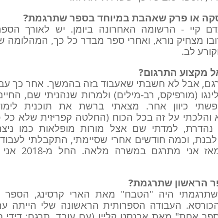
 קיי - הרשומה האחרונה ביומן. יש לאורך הספ
ובו מצחיק נורא, ואחרי ספר מבדר כל כך, המהלומה ש
קורע לב.
גם, אבל לא חשבתי שאעבוד בזה בהמשך. אחר כך ע
נגו (מורפיקס, רב-מילים) ולמרות שנהניתי שם, החיי
יפשתי כיוון אחר. מצאתי ברשת את תוכנית לימו
 והלכתי על זה בכל הכוח (החלטה קפריזית שלא כל כ
 נהדרת, למדתי שם אצל מורות מופלאות כמו ניצה 
 לבנת, וכמה חודשים אחרי שסיימתי, התקבלתי לעבודה
שבדיוק נולד, ומאז
תרגמתי היה "הטבח" מאת הארי קרסינג, הספר 
הכורסא. העבודה הספרותית הראשונה שלי הייתה ער
ר אחת" מאת ארנסט קליין (עם עובד, תרגם: דידי חנ