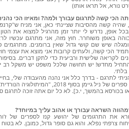
 נורא, אל תראו אותו)
 שהיה קשה מהסיבות שציינתי כאן, אני מניח ש"קרנפ
כל אופן, נדרש לי יותר זמן מהרגיל למצוא את הטון 
הה באופן משוחרר. חוץ מזה, אני מתרגם עכשיו לר
ומגלה שיש שם קושי גדול שאין ברומנים. מתרגמים ספ
יד הכי קשה, ולעתים קרובות אני מוצא את עצמי חוז
ים לקריאה שלישית ורביעית כדי לתקן דברים. בסיפור
התחיל מחדש! יש תחושה שלכל משפט יש משקל רב יו
בלתי.
ניתי לתרגם - בדרך כלל אני נהנה מהעבודה שלי, בחיי
נורא לתרגם שני ספרים של ניל גיימן בסוף 2018, "ה
ו בכורסא בהמשך, י.כ]. לא כל יום אתה זוכה לתרגם 
א את התרגומים של יהושע קנז לספרים של ז'ורז'
וח צרפתי נפלא. והוא גם סופר גדול, כמובן. לא בטוח