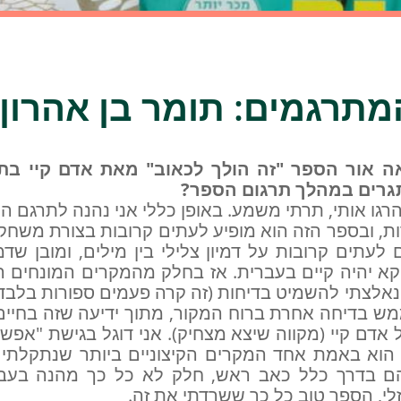
מתרגמים: תומר בן אהרון
אה אור הספר "זה הולך לכאוב" מאת אדם קיי בת
גרים במהלך תרגום הספר?
גו אותי, תרתי משמע. באופן כללי אני נהנה לתרגם הו
ות, ובספר הזה הוא מופיע לעתים קרובות בצורת משחק
עתים קרובות על דמיון צלילי בין מילים, ומובן שדמי
קא יהיה קיים בעברית. אז בחלק מהמקרים המונחים הלו
אלצתי להשמיט בדיחות (זה קרה פעמים ספורות בלבד) 
 בדיחה אחרת ברוח המקור, מתוך ידיעה שזה בחיים ל
אדם קיי (מקווה שיצא מצחיק). אני דוגל בגישת "אפש
וא באמת אחד המקרים הקיצוניים ביותר שנתקלתי 
ם בדרך כלל כאב ראש, חלק לא כל כך מהנה בעבו
לי, הספר טוב כל כך ששרדתי את זה.