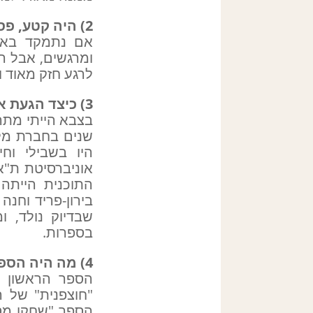
2) היה קטע, פסקה או פרק שאהבת במיוחד בספר שתרגמת?
אם נתמקד באדם
ומרגשים, אבל ר
לרגע חזק מאוד ו
3) כיצד הגעת אל מקצוע התרגום?
בצבא הייתי מתר
שנים בחברת מלי
היו בשבילי וח
אוניברסיטת ת"א
התוכנית הייתה
בירון-פריד וחנה
בספרות.
4) מה היה הספר הראשון שתרגמת?
הספר הראשון ש
"חוצפנית" של 
הספר "שחקן מספ