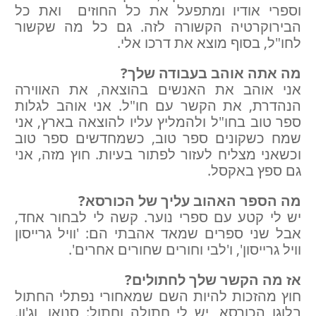
וספרי אודיו ומתפעל את כל החוזים ואת כל
הבירוקרטיה הקשורה לזה. גם כל מה שקשור
לחו"ל, בסוף מוצא את דרכו אלי.
מה אתה אוהב בעבודה שלך?
אני אוהב את האנשים בהוצאה, את האווירה
הנהדרת, את הקשר עם חו"ל. אני אוהב לגלות
ספר טוב בחו"ל ולהמליץ עליו להוצאה בארץ, אני
שמח כשקונים ספר טוב, כשמחדשים ספר טוב
וכשאני מצליח לעזור לפתור בעיות. חוץ מזה, אני
גם ספץ באקסל.
מה הספר האהוב עליך של הכורסא?
יש לי קטע עם ספרי נוער. קשה לי לבחור אחד,
אבל שני ספרים שמאד אהבתי הם: 'וויל גרייסון
וויל גרייסון', ו'לבי וחורים שחורים אחרים'.
אז מה הקשר שלך לחתולים?
חוץ מהזכות להיות השם שמאחורי נפתלי החתול
בלוגו הכורסא, יש לי חתולה וחתול: סנואו, וג'ון.